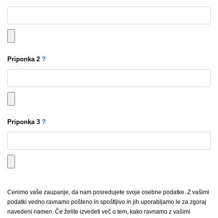
Priponka
2
?
Priponka
3
?
Cenimo vaše zaupanje, da nam posredujete svoje osebne podatke. Z vašimi
podatki vedno ravnamo pošteno in spoštljivo in jih uporabljamo le za zgoraj
navedeni namen. Če želite izvedeti več o tem, kako ravnamo z vašimi