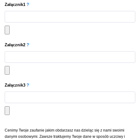
Załącznik
1
?
Załącznik
2
?
Załącznik
3
?
Cenimy Twoje zaufanie jakim obdarzasz nas dzieląc się z nami swoimi
danymi osobowymi. Zawsze traktujemy Twoje dane w sposób uczciwy i