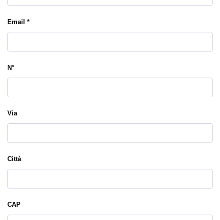
Email *
N°
Via
Città
CAP