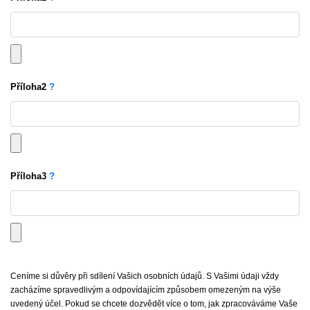
Příloha
2
?
Příloha
3
?
Ceníme si důvěry při sdílení Vašich osobních údajů. S Vašimi údaji vždy
zacházíme spravedlivým a odpovídajícím způsobem omezeným na výše
uvedený účel. Pokud se chcete dozvědět více o tom, jak zpracováváme Vaše