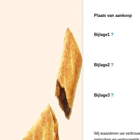
Plaats van aankoop
Bijlage
1
?
Bijlage
2
?
Bijlage
3
?
Wij waarderen uw vertrouw
gebruiken en vertrouwelij