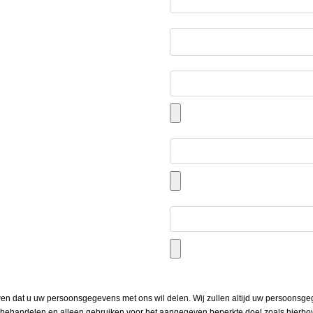
en dat u uw persoonsgegevens met ons wil delen. Wij zullen altijd uw persoonsge
k behandelen en alleen gebruiken voor het aangegeven beperkte doel zoals hierbo