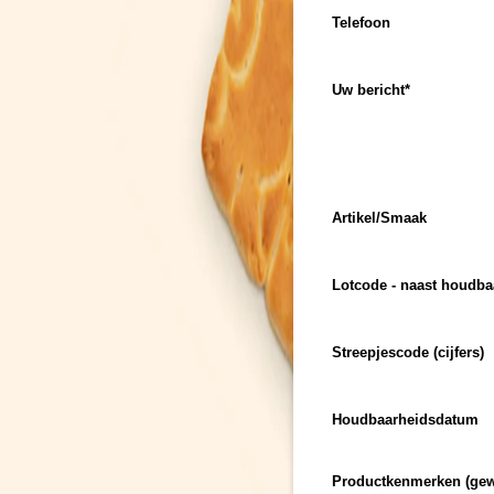
Telefoon
Uw bericht
*
Artikel/Smaak
Lotcode - naast houdba
Streepjescode (cijfers)
Houdbaarheidsdatum
Productkenmerken (gewi