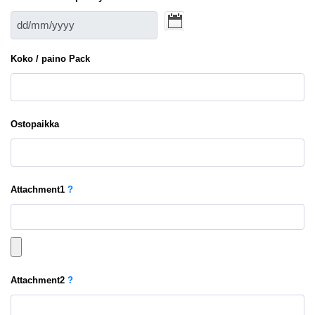
Koko / paino Pack
Ostopaikka
Attachment
1
?
Attachment
2
?