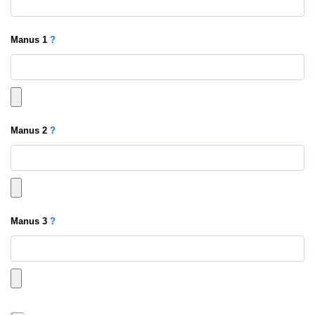
Manus
1
?
Manus
2
?
Manus
3
?