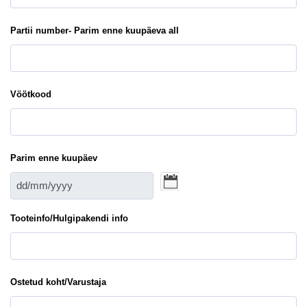
Partii number- Parim enne kuupäeva all
Vöötkood
Parim enne kuupäev
Tooteinfo/Hulgipakendi info
Ostetud koht/Varustaja